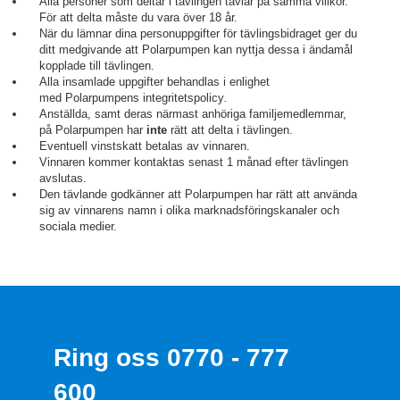
Alla personer som deltar i tävlingen tävlar på samma villkor.
För att delta måste du vara över 18 år.
När du lämnar dina personuppgifter för tävlingsbidraget ger du
ditt medgivande att Polarpumpen kan nyttja dessa i ändamål
kopplade till tävlingen.
Alla insamlade uppgifter behandlas i enlighet
med Polarpumpens integritetspolicy
.
Anställda, samt deras närmast anhöriga familjemedlemmar,
på Polarpumpen har
inte
rätt att delta i tävlingen.
Eventuell vinstskatt betalas av vinnaren.
Vinnaren kommer kontaktas senast 1 månad efter tävlingen
avslutas.
Den tävlande godkänner att Polarpumpen har rätt att använda
sig av vinnarens namn i olika marknadsföringskanaler och
sociala medier.
Ring oss 0770 - 777
600