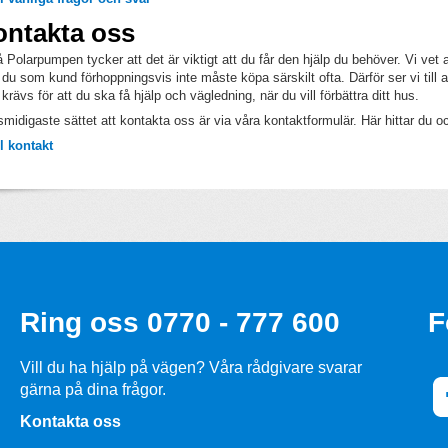
ntakta oss
å Polarpumpen tycker att det är viktigt att du får den hjälp du behöver. Vi vet
du som kund förhoppningsvis inte måste köpa särskilt ofta. Därför ser vi till 
krävs för att du ska få hjälp och vägledning, när du vill förbättra ditt hus.
smidigaste sättet att kontakta oss är via våra kontaktformulär. Här hittar du o
ll kontakt
Ring oss 0770 - 777 600
F
Vill du ha hjälp på vägen? Våra rådgivare svarar
gärna på dina frågor.
Kontakta oss