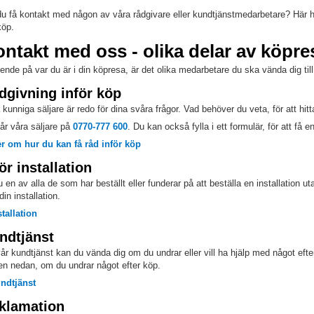
 du få kontakt med någon av våra rådgivare eller kundtjänstmedarbetare? Här hi
köp.
ntakt med oss - olika delar av köpr
ende på var du är i din köpresa, är det olika medarbetare du ska vända dig til
dgivning inför köp
 kunniga säljare är redo för dina svåra frågor. Vad behöver du veta, för att hit
år våra säljare på
0770-777 600
. Du kan också fylla i ett formulär, för att få e
r om hur du kan få råd inför köp
ör installation
u en av alla de som har beställt eller funderar på att beställa en installation uta
din installation.
stallation
ndtjänst
 vår kundtjänst kan du vända dig om du undrar eller vill ha hjälp med något efter 
en nedan, om du undrar något efter köp.
ndtjänst
klamation