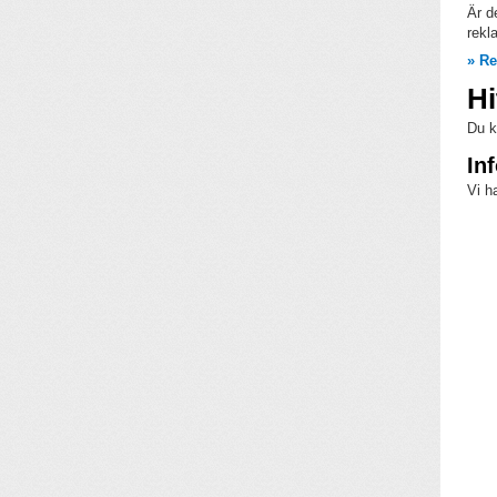
Är d
rekl
» R
Hi
Du k
In
Vi h