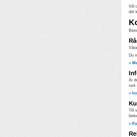
Vill
ditt 
Ko
Bero
Rå
Våra
Du n
» Me
Inf
Är d
runt 
» In
Ku
Till
länk
» Ku
Re