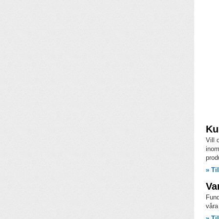
Ku
Vill
inom
prod
» Ti
Va
Fund
våra
» Ti