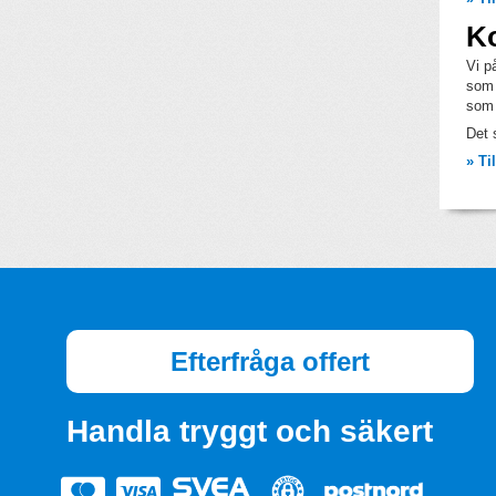
Ko
Vi p
som 
som 
Det 
» Ti
Efterfråga offert
Handla tryggt och säkert