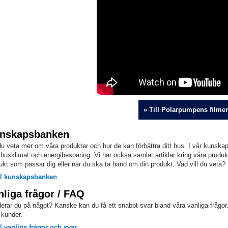
» Till Polarpumpens filmer
nskapsbanken
 du veta mer om våra produkter och hur de kan förbättra ditt hus. I vår kunska
husklimat och energibesparing. Vi har också samlat artiklar kring våra produkt
ukt som passar dig eller när du ska ta hand om din produkt. Vad vill du veta?
ll kunskapsbanken
nliga frågor / FAQ
erar du på något? Kanske kan du få ett snabbt svar bland våra vanliga frågor. 
 kunder.
ll vanliga frågor och svar